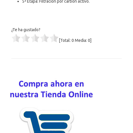
5ª Etapa: Filtracion por carbón activo.
¿Te ha gustado?
[Total:
0
Media:
0
]